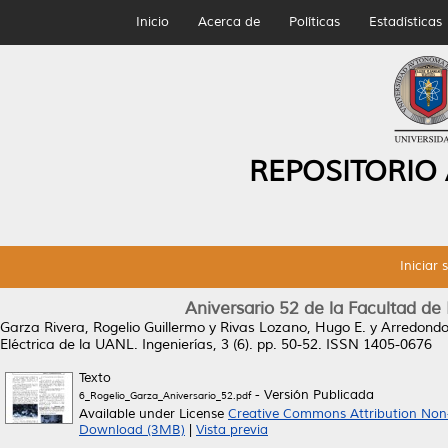
Inicio
Acerca de
Políticas
Estadísticas
REPOSITORIO
Iniciar 
Aniversario 52 de la Facultad de
Garza Rivera, Rogelio Guillermo
y
Rivas Lozano, Hugo E.
y
Arredondo
Eléctrica de la UANL.
Ingenierías, 3 (6). pp. 50-52. ISSN 1405-0676
Texto
- Versión Publicada
6_Rogelio_Garza_Aniversario_52.pdf
Available under License
Creative Commons Attribution Non
Download (3MB)
|
Vista previa