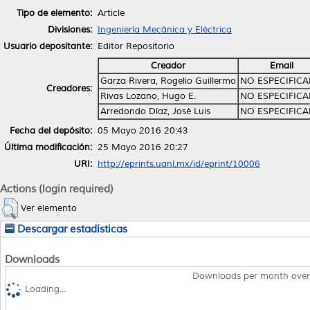
Tipo de elemento:
Article
Divisiones:
Ingeniería Mecánica y Eléctrica
Usuario depositante:
Editor Repositorio
Creador
Email
Garza Rivera, Rogelio Guillermo
NO ESPECIFIC
Creadores:
Rivas Lozano, Hugo E.
NO ESPECIFIC
Arredondo Díaz, José Luis
NO ESPECIFIC
Fecha del depósito:
05 Mayo 2016 20:43
Última modificación:
25 Mayo 2016 20:27
URI:
http://eprints.uanl.mx/id/eprint/10006
Actions (login required)
Ver elemento
Descargar estadísticas
Downloads
Downloads per month over
Loading...