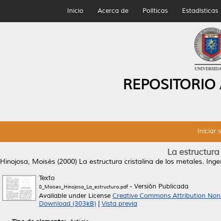
Inicio
Acerca de
Políticas
Estadísticas
REPOSITORIO
Iniciar 
La estructura 
Hinojosa, Moisés
(2000)
La estructura cristalina de los metales.
Ingen
Texto
- Versión Publicada
8_Moises_Hinojosa_La_estructura.pdf
Available under License
Creative Commons Attribution Non
Download (303kB)
|
Vista previa