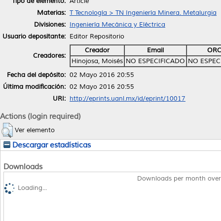
Tipo de elemento:
Article
Materias:
T Tecnología > TN Ingeniería Minera. Metalurgia
Divisiones:
Ingeniería Mecánica y Eléctrica
Usuario depositante:
Editor Repositorio
Creador
Email
ORC
Creadores:
Hinojosa, Moisés
NO ESPECIFICADO
NO ESPEC
Fecha del depósito:
02 Mayo 2016 20:55
Última modificación:
02 Mayo 2016 20:55
URI:
http://eprints.uanl.mx/id/eprint/10017
Actions (login required)
Ver elemento
Descargar estadísticas
Downloads
Downloads per month over
Loading...