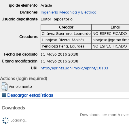
Tipo de elemento:
Article
Divisiones:
Ingeniería Mecánica y Eléctrica
Usuario depositante:
Editor Repositorio
Creador
Email
Chávez Guerrero, Leonardo
NO ESPECIFICADO
Creadores:
Hinojosa Rivera, Moisés
hinojosa@gama.fime
Peñaloza Peña, Lourdes
NO ESPECIFICADO
Fecha del depósito:
11 Mayo 2016 20:38
Última modificación:
11 Mayo 2016 20:38
URI:
http://eprints.uanl.mx/id/eprint/10103
Actions (login required)
Ver elemento
Descargar estadísticas
Downloads
Downloads per month over
Loading...