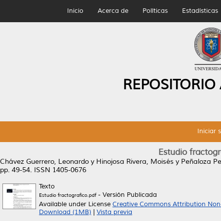
Inicio
Acerca de
Políticas
Estadísticas
REPOSITORIO
Iniciar 
Estudio fractog
Chávez Guerrero, Leonardo
y
Hinojosa Rivera, Moisés
y
Peñaloza Pe
pp. 49-54. ISSN 1405-0676
Texto
- Versión Publicada
Estudio fractografico.pdf
Available under License
Creative Commons Attribution Non
Download (1MB)
|
Vista previa