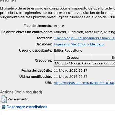
Resumen
El objetivo de este ensayo es comprobar el supuesto de que la activi
propició lazos regionales; se busca explicar la vinculación de la min
surgimiento de tres plantas metalúrgicas fundades en el año de 1890
Tipo de elemento:
Article
Palabras claves no controlados:
Minería, Fundición, Metalurgía, Mining
Materias:
T Tecnología > TN Ingeniería Minera. 
Divisiones:
Ingeniería Mecánica y Eléctrica
Usuario depositante:
Editor Repositorio
Creador
E
Creadores:
Morado Macías, César
cesarmorado
Fecha del depósito:
11 Mayo 2016 20:37
Última modificación:
11 Mayo 2016 20:37
URI:
http://eprints.uanl.mx/id/eprint/10108
Actions (login required)
Ver elemento
Descargar estadísticas