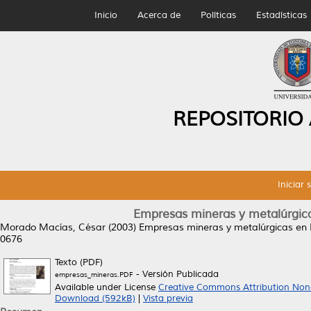
Inicio
Acerca de
Políticas
Estadísticas
REPOSITORIO
Iniciar 
Empresas mineras y metalúrgica
Morado Macías, César
(2003)
Empresas mineras y metalúrgicas en M
0676
Texto (PDF)
- Versión Publicada
empresas_mineras.PDF
Available under License
Creative Commons Attribution Non
Download (592kB)
|
Vista previa