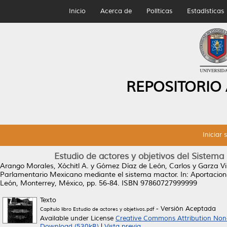
Inicio
Acerca de
Políticas
Estadísticas
REPOSITORIO
Iniciar 
Estudio de actores y objetivos del Siste
Arango Morales, Xóchitl A.
y
Gómez Díaz de León, Carlos
y
Garza Vi
Parlamentario Mexicano mediante el sistema mactor.
In: Aportacion
León, Monterrey, México, pp. 56-84. ISBN 97860727999999
Texto
- Versión Aceptada
Capitulo libro Estudio de actores y objetivos.pdf
Available under License
Creative Commons Attribution Non
Download (530kB)
|
Vista previa