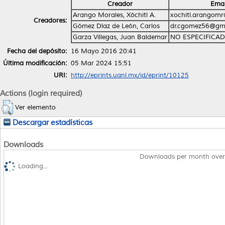
Creador
Emai
Arango Morales, Xóchitl A.
xochitl.arangom
Creadores:
Gómez Díaz de León, Carlos
dr.cgomez56@gm
Garza Villegas, Juan Baldemar
NO ESPECIFICA
Fecha del depósito:
16 Mayo 2016 20:41
Última modificación:
05 Mar 2024 15:51
URI:
http://eprints.uanl.mx/id/eprint/10125
Actions (login required)
Ver elemento
Descargar estadísticas
Downloads
Downloads per month over
Loading...