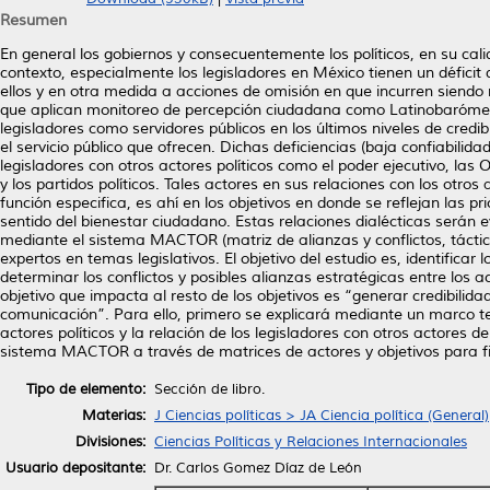
Resumen
En general los gobiernos y consecuentemente los políticos, en su cal
contexto, especialmente los legisladores en México tienen un déficit 
ellos y en otra medida a acciones de omisión en que incurren siendo
que aplican monitoreo de percepción ciudadana como Latinobarómetr
legisladores como servidores públicos en los últimos niveles de cred
el servicio público que ofrecen. Dichas deficiencias (baja confiabilid
legisladores con otros actores políticos como el poder ejecutivo, la
y los partidos políticos. Tales actores en sus relaciones con los otros
función especifica, es ahí en los objetivos en donde se reflejan las p
sentido del bienestar ciudadano. Estas relaciones dialécticas serán e
mediante el sistema MACTOR (matriz de alianzas y conflictos, táctica
expertos en temas legislativos. El objetivo del estudio es, identificar
determinar los conflictos y posibles alianzas estratégicas entre los ac
objetivo que impacta al resto de los objetivos es “generar credibilid
comunicación”. Para ello, primero se explicará mediante un marco teór
actores políticos y la relación de los legisladores con otros actores 
sistema MACTOR a través de matrices de actores y objetivos para fina
Tipo de elemento:
Sección de libro.
Materias:
J Ciencias políticas > JA Ciencia política (General)
Divisiones:
Ciencias Políticas y Relaciones Internacionales
Usuario depositante:
Dr. Carlos Gomez Díaz de León