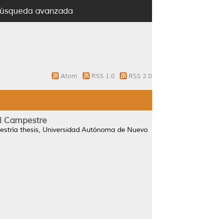
úsqueda avanzada
Atom
RSS 1.0
RSS 2.0
el Campestre
stría thesis, Universidad Autónoma de Nuevo