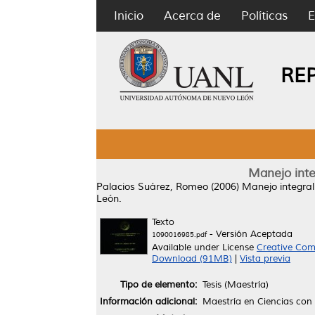
Inicio
Acerca de
Políticas
E
RE
Manejo inte
Palacios Suárez, Romeo
(2006)
Manejo integral
León.
Texto
- Versión Aceptada
1090016985.pdf
Available under License
Creative Com
Download (91MB)
|
Vista previa
Tipo de elemento:
Tesis (Maestría)
Información adicional:
Maestría en Ciencias con 