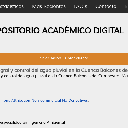
stadísticas
Más Recientes
FAQ's
Contacto
B
POSITORIO ACADÉMICO DIGITAL
Iniciar sesión
Crear cuenta
gral y control del agua pluvial en la Cuenca Balcones d
 y control del agua pluvial en la Cuenca Balcones del Campestre.
Mae
mons Attribution Non-commercial No Derivatives
.
especialidad en Ingeniería Ambiental