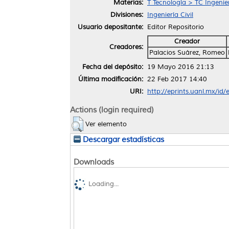
Materias:
T Tecnología > TC Ingenie
Divisiones:
Ingeniería Civil
Usuario depositante:
Editor Repositorio
Creador
Creadores:
Palacios Suárez, Romeo
Fecha del depósito:
19 Mayo 2016 21:13
Última modificación:
22 Feb 2017 14:40
URI:
http://eprints.uanl.mx/id
Actions (login required)
Ver elemento
Descargar estadísticas
Downloads
Loading...