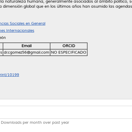
n la naturaleza humana, generalmente asociados al ámbito político,
 dimensión global que en los últimos años han asumido las agendas 
ncias Sociales en General
ones Internacionales
León
Email
ORCID
os
dr.cgomez56@gmail.com
NO ESPECIFICADO
print/10199
Downloads per month over past year