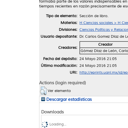
formaba parte de los valores indispensables e
tiempos recientes en razón precisamente de esa
Tipo de elemento:
Sección de libro.
Materias:
H Ciencias sociales > H Cie
Divisiones:
Ciencias Políticas y Relaci
Usuario depositante:
Dr. Carlos Gomez Díaz de 
Creador
Creadores:
Gómez Díaz de León, Carl
Fecha del depósito:
24 Mayo 2016 21:05
Última modificación:
24 Mayo 2016 21:05
URI:
http://eprints.uanl.mx/id/e
Actions (login required)
Ver elemento
Descargar estadísticas
Downloads
Loading...