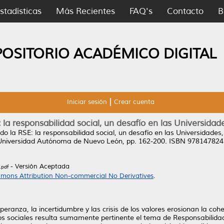
stadísticas
Más Recientes
FAQ's
Contacto
B
POSITORIO ACADÉMICO DIGITAL
Iniciar sesión
Crear cuenta
 la responsabilidad social, un desafío en las Universidad
do la RSE: la responsabilidad social, un desafío en las Universidades
SE. Universidad Autónoma de Nuevo León, pp. 162-200. ISBN 97814782
- Versión Aceptada
.pdf
mons Attribution Non-commercial No Derivatives
.
ranza, la incertidumbre y las crisis de los valores erosionan la cohes
pos sociales resulta sumamente pertinente el tema de Responsabilidad S