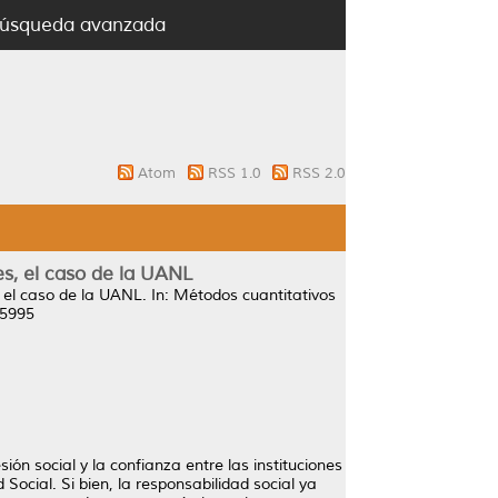
úsqueda avanzada
Atom
RSS 1.0
RSS 2.0
es, el caso de la UANL
, el caso de la UANL.
In: Métodos cuantitativos
45995
ión social y la confianza entre las instituciones
ocial. Si bien, la responsabilidad social ya