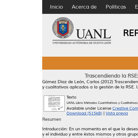
Inicio
Acerca de
Políticas
E
RE
Trascendiendo la RSE:
Gómez Díaz de León, Carlos
(2012)
Trascendien
y cualitativos aplicados a la gestión de la R
Texto
UANL Libro Métodos Cuantitativos y Cualitativos
Available under License
Creative Com
Download (515kB)
|
Vista previa
Resumen
Introducción: En un momento en el que la desespe
y el individuo y entre éstos mismos y otros gru