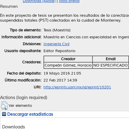
Download (44MB)
|
Vista previa
Resumen
En este proyecto de tesis se presentan los resultados de la carectiza
suspendidas totales (PST) colectadas en la cuidad de Monterrey.
Tipo de elemento:
Tesis (Maestría)
Información adicional:
Maestría en Ciencias con especialidad en Ingen
Divisiones:
Ingeniería Civil
Usuario depositante:
Editor Repositorio
Creador
Email
Creadores:
Compeán Gómez, Horacio
NO ESPECIFICADO
Fecha del depósito:
19 Mayo 2016 21:05
Última modificación:
22 Feb 2017 14:39
URI:
http://eprints.uanl.mx/id/eprint/10201
Actions (login required)
Ver elemento
Descargar estadísticas
Downloads