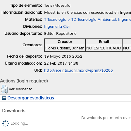
Tipo de elemento:
Tesis (Maestría)
Información adicional:
Maestría en Ciencias con especialidad en Ingen
Materias:
T Tecnología > TD Tecnología Ambiental, Ingenie
Divisiones:
Ingeniería Civil
Usuario depositante:
Editor Repositorio
Creador
Email
Creadores:
Flores Castillo, Janeth
NO ESPECIFICADO
NO 
Fecha del depósito:
19 Mayo 2016 20:52
Última modificación:
22 Feb 2017 14:38
URI:
http://eprints.uanl.mx/id/eprint/10206
Actions (login required)
Ver elemento
Descargar estadísticas
Downloads
Downloads per month over
Loading...