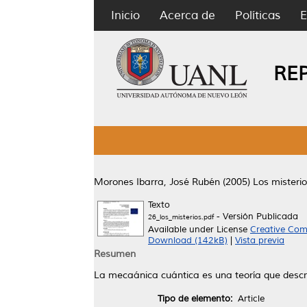
Inicio
Acerca de
Políticas
E
RE
Morones Ibarra, José Rubén
(2005)
Los misteri
Texto
- Versión Publicada
26_los_misterios.pdf
Available under License
Creative Com
Download (142kB)
|
Vista previa
Resumen
La mecaánica cuántica es una teoría que descr
Tipo de elemento:
Article