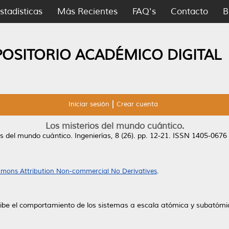
stadísticas
Más Recientes
FAQ's
Contacto
B
POSITORIO ACADÉMICO DIGITAL
Iniciar sesión
Crear cuenta
Los misterios del mundo cuántico.
os del mundo cuántico.
Ingenierías, 8 (26). pp. 12-21. ISSN 1405-0676
mons Attribution Non-commercial No Derivatives
.
ibe el comportamiento de los sistemas a escala atómica y subatómi