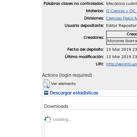
Palabras claves no controlados:
Mecánica cuánti
Materias:
Q Ciencia > QC 
Divisiones:
Ciencias Físico
Usuario depositante:
Editor Repositor
Crea
Creadores:
Morones Ibarra
Fecha del depósito:
13 Mar 2019 23
Última modificación:
13 Mar 2019 23
URI:
http://eprints.u
Actions (login required)
Ver elemento
Descargar estadísticas
Downloads
Loading...