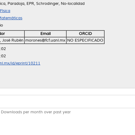
ca, Paradoja, EPR, Schrodinger, No-localidad
Física
 Matemáticas
io
dor
Email
ORCID
, José Rubén
morones@fcf.uanl.mx
NO ESPECIFICADO
:02
:02
anl.mx/id/eprint/10211
Downloads per month over past year