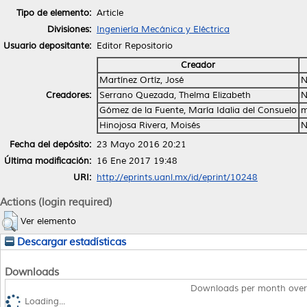
Tipo de elemento:
Article
Divisiones:
Ingeniería Mecánica y Eléctrica
Usuario depositante:
Editor Repositorio
Creador
Martínez Ortíz, José
N
Creadores:
Serrano Quezada, Thelma Elizabeth
N
Gómez de la Fuente, María Idalia del Consuelo
m
Hinojosa Rivera, Moisés
N
Fecha del depósito:
23 Mayo 2016 20:21
Última modificación:
16 Ene 2017 19:48
URI:
http://eprints.uanl.mx/id/eprint/10248
Actions (login required)
Ver elemento
Descargar estadísticas
Downloads
Downloads per month over
Loading...