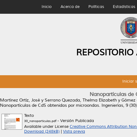
Inicio
Acerca de
Políticas
Estadísticas
REPOSITORIO
Iniciar 
Nanopartículas de 
Martínez Ortíz, José
y
Serrano Quezada, Thelma Elizabeth
y
Gómez d
Nanopartículas de CdS obtenidas por microondas.
Ingenierías, 9 (3
Texto
- Versión Publicada
30_nanoparticulas.pdf
Available under License
Creative Commons Attribution Non
Download (248kB)
|
Vista previa