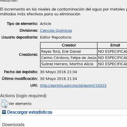
Resumen
El incremento en los niveles de contaminación del agua por metales 
métodos más efectivos para su eliminación
Tipo de elemento:
Article
Divisiones:
Ciencias Químicas
Usuario depositante:
Editor Repositorio
Creador
Email
Reyes Toriz, Erik Daniel
NO ESPECIFIC
Creadores:
Cerino Córdova, Felipe de Jesús
NO ESPECIFIC
Suárez Herrera, Martha Alicia
NO ESPECIFIC
Fecha del depósito:
30 Mayo 2016 21:34
Última modificación:
30 Mayo 2016 21:34
URI:
http://eprints.uanl.mx/id/eprint/10323
Actions (login required)
Ver elemento
Descargar estadísticas
Downloads