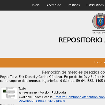
Inicio
Acerca de
Políticas
Estadísticas
REPOSITORIO
Iniciar 
Remoción de metales pesados co
Reyes Toriz, Erik Daniel
y
Cerino Córdova, Felipe de Jesús
y
Suárez He
como soporte de biomasa.
Ingenierías, 9 (31). pp. 59-64. ISSN 1405
Texto
- Versión Publicada
31_remocion.pdf
Available under License
Creative Commons Attribution Non
Download (146kB)
|
Vista previa