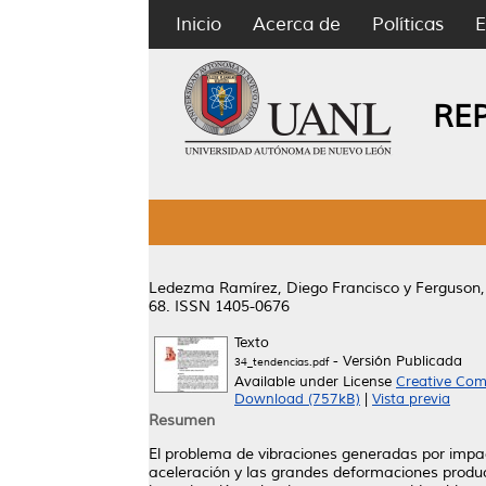
Inicio
Acerca de
Políticas
E
RE
Ledezma Ramírez, Diego Francisco
y
Ferguson,
68. ISSN 1405-0676
Texto
- Versión Publicada
34_tendencias.pdf
Available under License
Creative Com
Download (757kB)
|
Vista previa
Resumen
El problema de vibraciones generadas por impact
aceleración y las grandes deformaciones produci