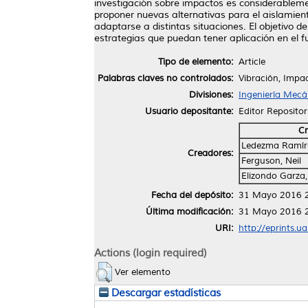
investigación sobre impactos es considerablemen
proponer nuevas alternativas para el aislamien
adaptarse a distintas situaciones. El objetivo d
estrategias que puedan tener aplicación en el f
Tipo de elemento:
Article
Palabras claves no controlados:
Vibración, Impac
Divisiones:
Ingeniería Mecán
Usuario depositante:
Editor Repositor
Cr
Ledezma Ramíre
Creadores:
Ferguson, Neil
Elizondo Garza,
Fecha del depósito:
31 Mayo 2016 
Última modificación:
31 Mayo 2016 
URI:
http://eprints.u
Actions (login required)
Ver elemento
Descargar estadísticas