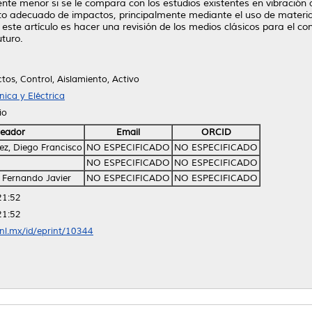
te menor si se le compara con los estudios existentes en vibración a
to adecuado de impactos, principalmente mediante el uso de materia
e este artículo es hacer una revisión de los medios clásicos para el c
uturo.
tos, Control, Aislamiento, Activo
ica y Eléctrica
io
eador
Email
ORCID
z, Diego Francisco
NO ESPECIFICADO
NO ESPECIFICADO
NO ESPECIFICADO
NO ESPECIFICADO
 Fernando Javier
NO ESPECIFICADO
NO ESPECIFICADO
21:52
21:52
anl.mx/id/eprint/10344