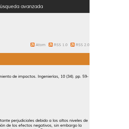
úsqueda avanzada
Atom
RSS 1.0
RSS 2.0
miento de impactos.
Ingenierías, 10 (34). pp. 59-
nte perjudiciales debido a los altos niveles de
ión de los efectos negativos, sin embargo la