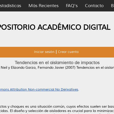
stadísticas
Más Recientes
FAQ's
Contacto
B
POSITORIO ACADÉMICO DIGITAL
Iniciar sesión
Crear cuenta
Tendencias en el aislamiento de impactos
 Neil
y
Elizondo Garza, Fernando Javier
(2007)
Tendencias en el aisla
mons Attribution Non-commercial No Derivatives
.
os y choques es una situación común, cuyos efectos suelen ser basta
das. El diseño y selección de aisladores es crucial para la minimizac