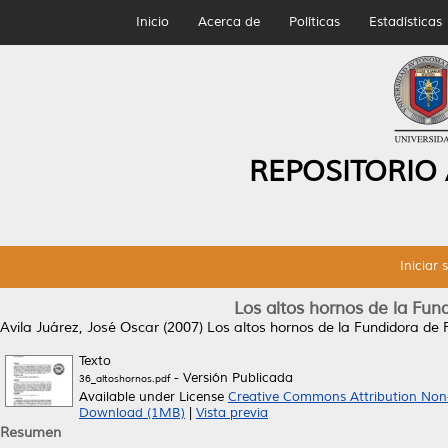
Inicio
Acerca de
Políticas
Estadísticas
REPOSITORIO
Iniciar 
Los altos hornos de la Fun
Avila Juárez, José Oscar
(2007)
Los altos hornos de la Fundidora de 
Texto
- Versión Publicada
36_altoshornos.pdf
Available under License
Creative Commons Attribution Non
Download (1MB)
|
Vista previa
Resumen