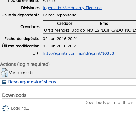
Tipo de elemento:
Article
Divisiones:
Ingeniería Mecánica y Eléctrica
Usuario depositante:
Editor Repositorio
Creador
Email
Creadores:
Ortiz Méndez, Ubaldo
NO ESPECIFICADO
NO E
Fecha del depósito:
02 Jun 2016 20:21
Última modificación:
02 Jun 2016 20:21
URI:
http://eprints.uanl.mx/id/eprint/10353
Actions (login required)
Ver elemento
Descargar estadísticas
Downloads
Downloads per month over
Loading...