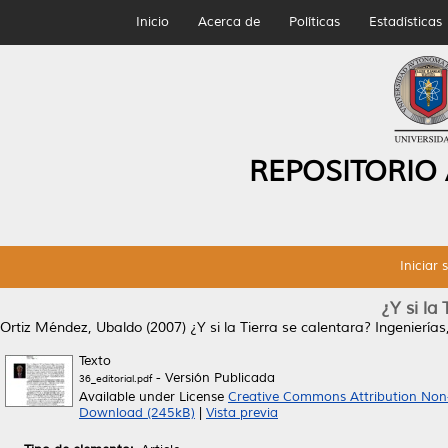
Inicio
Acerca de
Políticas
Estadísticas
REPOSITORIO
Iniciar 
¿Y si la
Ortiz Méndez, Ubaldo
(2007)
¿Y si la Tierra se calentara?
Ingenierías
Texto
- Versión Publicada
36_editorial.pdf
Available under License
Creative Commons Attribution Non
Download (245kB)
|
Vista previa