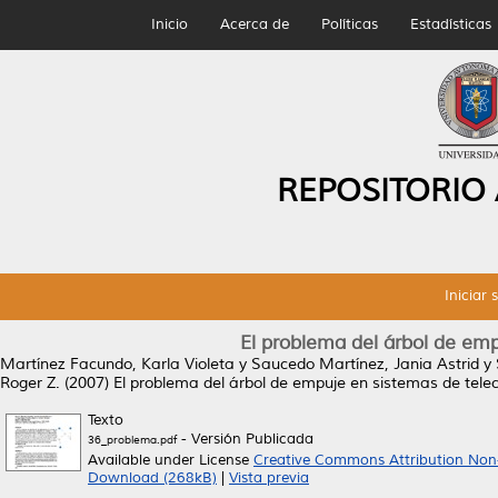
Inicio
Acerca de
Políticas
Estadísticas
REPOSITORIO
Iniciar 
El problema del árbol de em
Martínez Facundo, Karla Violeta
y
Saucedo Martínez, Jania Astrid
y
Roger Z.
(2007)
El problema del árbol de empuje en sistemas de tel
Texto
- Versión Publicada
36_problema.pdf
Available under License
Creative Commons Attribution Non
Download (268kB)
|
Vista previa