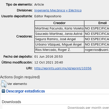
Tipo de elemento:
Article
Divisiones:
Ingeniería Mecánica y Eléctrica
Usuario depositante:
Editor Repositorio
Creador
Email
Martínez Facundo, Karla Violeta
NO ESPECIFIC
Saucedo Martínez, Jania Astrid
NO ESPECIFIC
Creadores:
Segura Ramiro, José Angel
NO ESPECIFIC
Urbano Vázquez, Miguel Ángel
NO ESPECIFIC
Ríos Mercado, Roger Z.
roger.rios@uanl
Fecha del depósito:
01 Jun 2016 20:53
Última modificación:
12 Oct 2021 20:40
URI:
http://eprints.uanl.mx/id/eprint/10356
Actions (login required)
Ver elemento
Descargar estadísticas
Downloads
Downloads per month over