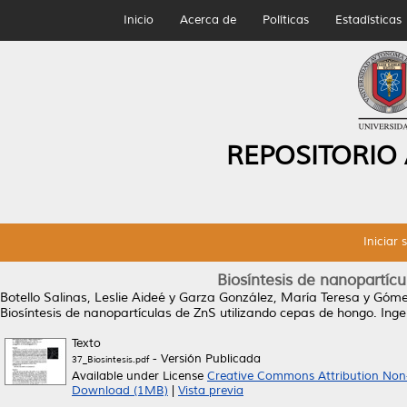
Inicio
Acerca de
Políticas
Estadísticas
REPOSITORIO
Iniciar 
Biosíntesis de nanopartíc
Botello Salinas, Leslie Aideé
y
Garza González, María Teresa
y
Gómez
Biosíntesis de nanopartículas de ZnS utilizando cepas de hongo.
Ingen
Texto
- Versión Publicada
37_Biosintesis.pdf
Available under License
Creative Commons Attribution Non
Download (1MB)
|
Vista previa