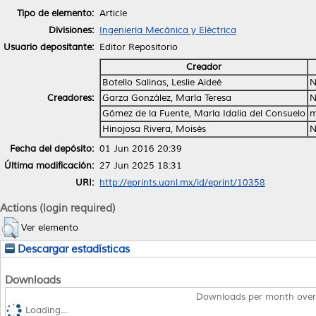
Tipo de elemento:
Article
Divisiones:
Ingeniería Mecánica y Eléctrica
Usuario depositante:
Editor Repositorio
Creador
Botello Salinas, Leslie Aideé
N
Creadores:
Garza González, María Teresa
N
Gómez de la Fuente, María Idalia del Consuelo
m
Hinojosa Rivera, Moisés
N
Fecha del depósito:
01 Jun 2016 20:39
Última modificación:
27 Jun 2025 18:31
URI:
http://eprints.uanl.mx/id/eprint/10358
Actions (login required)
Ver elemento
Descargar estadísticas
Downloads
Downloads per month over
Loading...