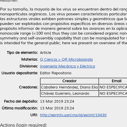
Resumen
Por su tamaño, la mayoría de los virus se encuentran dentro del ran
nanopartículas orgánicas. Los virus poseen características particu
las estructuras virales exhiben patrones simples y geométricos que b
pueden ser explotados con propósitos específicos en diversas áreas d
propósito informar de manera general sobre los avances en la aplic
nanoscale range (<100 nm) thus they can be considered organic nanop
symmetry and self-assembly capability that can be manipulated for s
is intended for the general public; here we present an overview of th
Tipo de elemento:
Article
Materias:
Q Ciencia > QR Microbiología
Divisiones:
Ingeniería Mecánica y Eléctrica
Usuario depositante:
Editor Repositorio
Creador
Email
Creadores:
Caballero Hernández, Diana Elia
NO ESPECIFIC
Chávez Guerrero, Leonardo
NO ESPECIFIC
Fecha del depósito:
13 Mar 2019 23:24
Última modificación:
13 Mar 2019 23:24
URI:
http://eprints.uanl.mx/id/eprint/10430
Actions (login required)