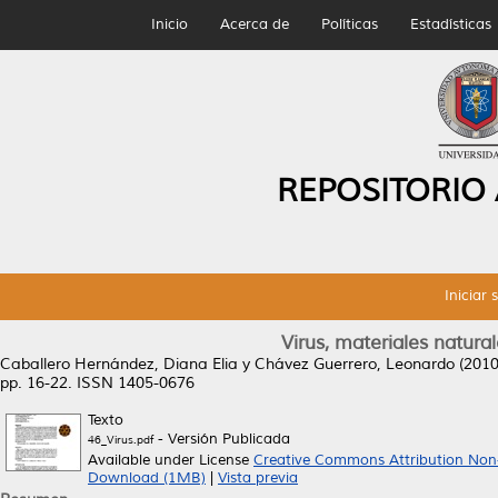
Inicio
Acerca de
Políticas
Estadísticas
REPOSITORIO
Iniciar 
Virus, materiales natura
Caballero Hernández, Diana Elia
y
Chávez Guerrero, Leonardo
(201
pp. 16-22. ISSN 1405-0676
Texto
- Versión Publicada
46_Virus.pdf
Available under License
Creative Commons Attribution Non
Download (1MB)
|
Vista previa