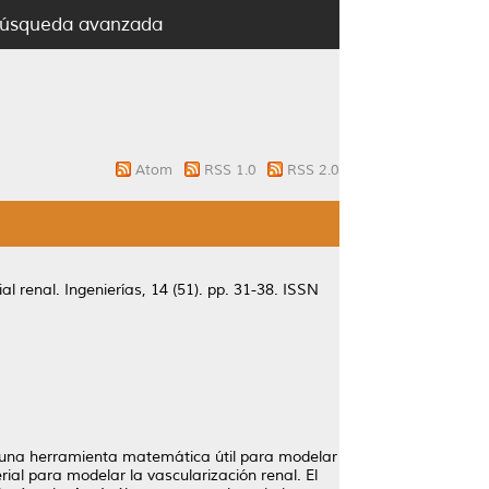
úsqueda avanzada
Atom
RSS 1.0
RSS 2.0
al renal.
Ingenierías, 14 (51). pp. 31-38. ISSN
n una herramienta matemática útil para modelar
rial para modelar la vascularización renal. El