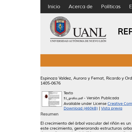
Inicio
Acerca de
Políticas
E
RE
Espinoza Valdez, Aurora
y
Femat, Ricardo
y
Ord
1405-0676
Texto
- Versión Publicada
51_grafos.pdf
Available under License
Creative Com
Download (460kB)
|
Vista previa
Resumen
El crecimiento del árbol vascular del riñón e
este crecimiento, generarando estructuras arbore