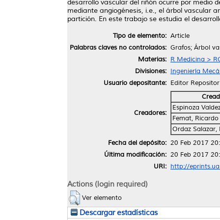
desarrollo vascular del riñón ocurre por medio
mediante angiogénesis, i.e., el árbol vascular ar
partición. En este trabajo se estudia el desarro
Tipo de elemento:
Article
Palabras claves no controlados:
Grafos; Árbol va
Materias:
R Medicina > RC
Divisiones:
Ingeniería Mecán
Usuario depositante:
Editor Repositor
Cread
Espinoza Valde
Creadores:
Femat, Ricardo
Ordaz Salazar, 
Fecha del depósito:
20 Feb 2017 20
Última modificación:
20 Feb 2017 20
URI:
http://eprints.u
Actions (login required)
Ver elemento
Descargar estadísticas