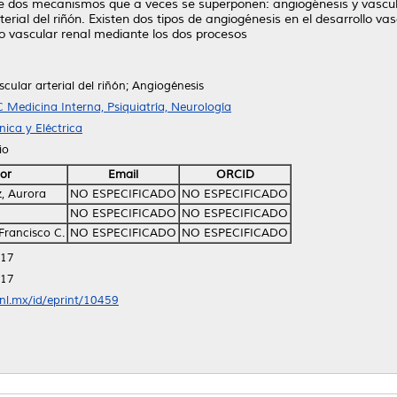
 de dos mecanismos que a veces se superponen: angiogénesis y vasculo
terial del riñón. Existen dos tipos de angiogénesis en el desarrollo va
llo vascular renal mediante los dos procesos
scular arterial del riñón; Angiogénesis
 Medicina Interna, Psiquiatría, Neurología
ica y Eléctrica
io
or
Email
ORCID
z, Aurora
NO ESPECIFICADO
NO ESPECIFICADO
NO ESPECIFICADO
NO ESPECIFICADO
Francisco C.
NO ESPECIFICADO
NO ESPECIFICADO
:17
:17
anl.mx/id/eprint/10459