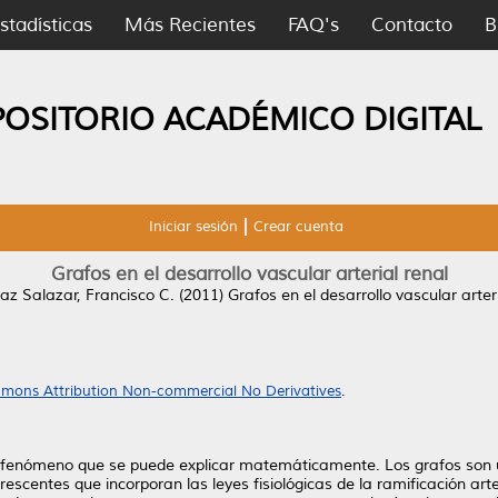
stadísticas
Más Recientes
FAQ's
Contacto
B
POSITORIO ACADÉMICO DIGITAL
Iniciar sesión
Crear cuenta
Grafos en el desarrollo vascular arterial renal
az Salazar, Francisco C.
(2011)
Grafos en el desarrollo vascular arteri
mons Attribution Non-commercial No Derivatives
.
s un fenómeno que se puede explicar matemáticamente. Los grafos so
scentes que incorporan las leyes fisiológicas de la ramificación arte