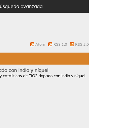
úsqueda avanzada
Atom
RSS 1.0
RSS 2.0
ado con indio y níquel
y catalíticas de TiO2 dopado con indio y níquel.