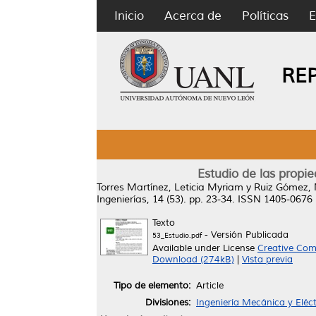
Inicio
Acerca de
Políticas
E
RE
Estudio de las propie
Torres Martínez, Leticia Myriam
y
Ruiz Gómez, 
Ingenierías, 14 (53). pp. 23-34. ISSN 1405-0676
Texto
- Versión Publicada
53_Estudio.pdf
Available under License
Creative Com
Download (274kB)
|
Vista previa
Tipo de elemento:
Article
Divisiones:
Ingeniería Mecánica y Eléct