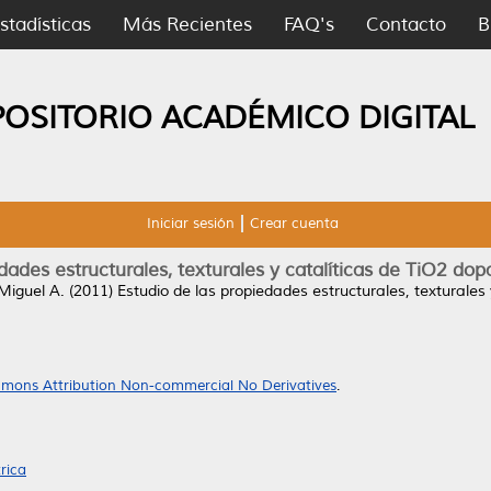
stadísticas
Más Recientes
FAQ's
Contacto
B
POSITORIO ACADÉMICO DIGITAL
Iniciar sesión
Crear cuenta
dades estructurales, texturales y catalíticas de TiO2 dop
Miguel A.
(2011)
Estudio de las propiedades estructurales, texturales 
mons Attribution Non-commercial No Derivatives
.
rica