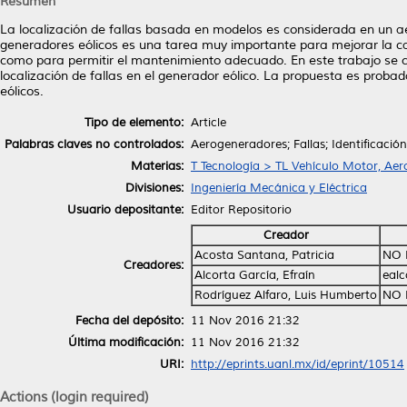
Resumen
La localización de fallas basada en modelos es considerada en un ae
generadores eólicos es una tarea muy importante para mejorar la cal
como para permitir el mantenimiento adecuado. En este trabajo se c
localización de fallas en el generador eólico. La propuesta es prob
eólicos.
Tipo de elemento:
Article
Palabras claves no controlados:
Aerogeneradores; Fallas; Identificaci
Materias:
T Tecnología > TL Vehículo Motor, Aer
Divisiones:
Ingeniería Mecánica y Eléctrica
Usuario depositante:
Editor Repositorio
Creador
Acosta Santana, Patricia
NO 
Creadores:
Alcorta García, Efraín
eal
Rodríguez Alfaro, Luis Humberto
NO 
Fecha del depósito:
11 Nov 2016 21:32
Última modificación:
11 Nov 2016 21:32
URI:
http://eprints.uanl.mx/id/eprint/10514
Actions (login required)