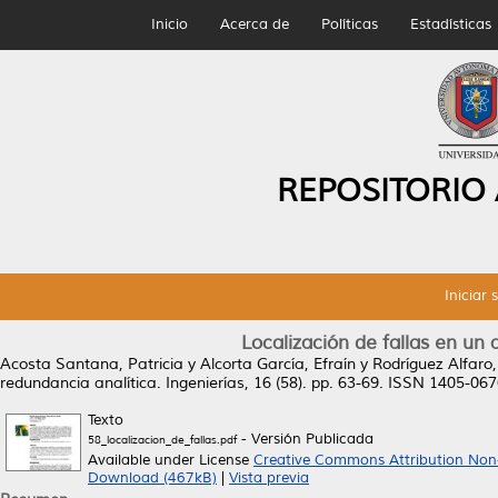
Inicio
Acerca de
Políticas
Estadísticas
REPOSITORIO
Iniciar 
Localización de fallas en un
Acosta Santana, Patricia
y
Alcorta García, Efraín
y
Rodríguez Alfaro
redundancia analítica.
Ingenierías, 16 (58). pp. 63-69. ISSN 1405-06
Texto
- Versión Publicada
58_localizacion_de_fallas.pdf
Available under License
Creative Commons Attribution No
Download (467kB)
|
Vista previa