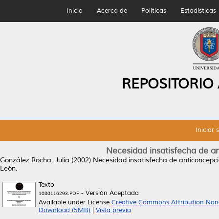
Inicio
Acerca de
Políticas
Estadísticas
REPOSITORIO
Iniciar 
Necesidad insatisfecha de a
González Rocha, Julia
(2002)
Necesidad insatisfecha de anticoncep
León.
Texto
- Versión Aceptada
1080116293.PDF
Available under License
Creative Commons Attribution Non
Download (5MB)
|
Vista previa