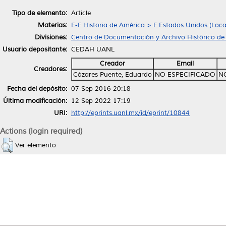
Tipo de elemento:
Article
Materias:
E-F Historia de América > F Estados Unidos (Loca
Divisiones:
Centro de Documentación y Archivo Histórico de 
Usuario depositante:
CEDAH UANL
Creador
Email
Creadores:
Cázares Puente, Eduardo
NO ESPECIFICADO
N
Fecha del depósito:
07 Sep 2016 20:18
Última modificación:
12 Sep 2022 17:19
URI:
http://eprints.uanl.mx/id/eprint/10844
Actions (login required)
Ver elemento