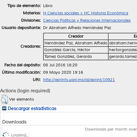
Tipo de elemento:
Libro
Materias:
H Ciencias sociales > HC Historia Económica
Divisiones:
Ciencias Políticas y Relaciones Internacionales
Usuario depositante:
Dr Abraham Alfredo Hernández Paz
Creador
E
Hernández Paz, Abraham Alfredo
abraham.hern
Creadores:
González García, Héctor
hector.gonzal
Tamez González, Gerardo
gerardo.tame
Fecha del depósito:
08 Jul 2016 16:20
Última modificación:
09 Mayo 2020 19:16
URI:
http://eprints.uanl.mx/id/eprint/10921
Actions (login required)
Ver elemento
Descargar estadísticas
Downloads
Downloads per month over
Loading...