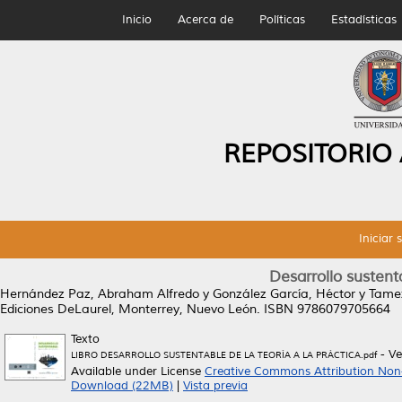
Inicio
Acerca de
Políticas
Estadísticas
REPOSITORIO
Iniciar 
Desarrollo sustenta
Hernández Paz, Abraham Alfredo
y
González García, Héctor
y
Tamez
Ediciones DeLaurel, Monterrey, Nuevo León. ISBN 9786079705664
Texto
- Ve
LIBRO DESARROLLO SUSTENTABLE DE LA TEORÍA A LA PRÁCTICA.pdf
Available under License
Creative Commons Attribution Non
Download (22MB)
|
Vista previa