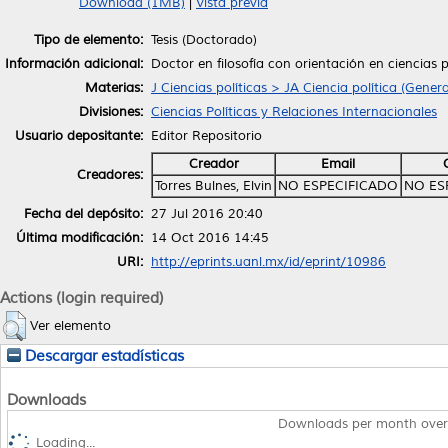
Download (1MB)
|
Vista previa
Tipo de elemento:
Tesis (Doctorado)
Información adicional:
Doctor en filosofía con orientación en ciencias p
Materias:
J Ciencias políticas > JA Ciencia política (Genera
Divisiones:
Ciencias Políticas y Relaciones Internacionales
Usuario depositante:
Editor Repositorio
Creador
Email
Creadores:
Torres Bulnes, Elvin
NO ESPECIFICADO
NO ES
Fecha del depósito:
27 Jul 2016 20:40
Última modificación:
14 Oct 2016 14:45
URI:
http://eprints.uanl.mx/id/eprint/10986
Actions (login required)
Ver elemento
Descargar estadísticas
Downloads
Downloads per month over
Loading...