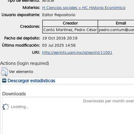
Tipo de elemento:
Article
Materias:
H Ciencias sociales > HC Historia Económica
Usuario depositante:
Editor Repositorio
Creador
Email
Creadores:
Cantú Martínez, Pedro César
pedro.cantum@ua
Fecha del depósito:
19 Oct 2016 20:19
Última modificación:
03 Jul 2025 14:58
URI:
http://eprints.uanl.mx/id/eprint/11001
Actions (login required)
Ver elemento
Descargar estadísticas
Downloads
Downloads per month over
Loading...