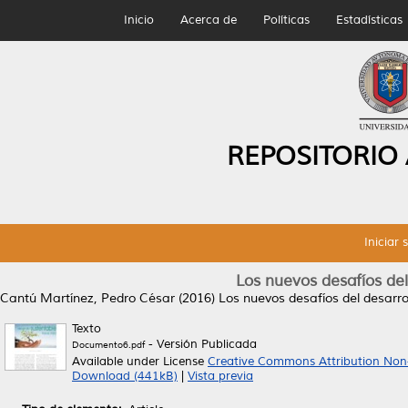
Inicio
Acerca de
Políticas
Estadísticas
REPOSITORIO
Iniciar 
Los nuevos desafíos del
Cantú Martínez, Pedro César
(2016)
Los nuevos desafíos del desarro
Texto
- Versión Publicada
Documento6.pdf
Available under License
Creative Commons Attribution Non
Download (441kB)
|
Vista previa