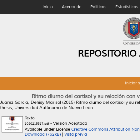
Inicio
Acerca de
Políticas
Estadísticas
REPOSITORIO
Iniciar 
Ritmo diurno del cortisol y su relación co
Juárez García, Dehisy Marisol
(2015)
Ritmo diurno del cortisol y su 
thesis, Universidad Autónoma de Nuevo León.
Texto
- Versión Aceptada
1080215517.pdf
Available under License
Creative Commons Attribution Non
Download (762kB)
|
Vista previa