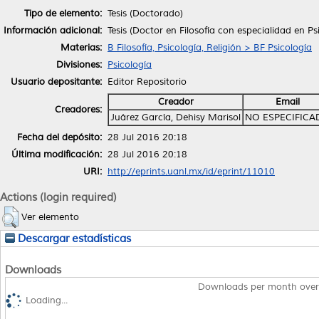
Tipo de elemento:
Tesis (Doctorado)
Información adicional:
Tesis (Doctor en Filosofía con especialidad en P
Materias:
B Filosofía, Psicología, Religión > BF Psicología
Divisiones:
Psicología
Usuario depositante:
Editor Repositorio
Creador
Email
Creadores:
Juárez García, Dehisy Marisol
NO ESPECIFICA
Fecha del depósito:
28 Jul 2016 20:18
Última modificación:
28 Jul 2016 20:18
URI:
http://eprints.uanl.mx/id/eprint/11010
Actions (login required)
Ver elemento
Descargar estadísticas
Downloads
Downloads per month over
Loading...