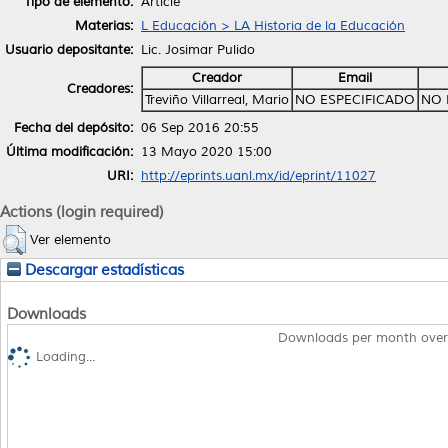
Tipo de elemento:
Article
Materias:
L Educación > LA Historia de la Educación
Usuario depositante:
Lic. Josimar Pulido
Creador
Email
Creadores:
Treviño Villarreal, Mario
NO ESPECIFICADO
NO 
Fecha del depósito:
06 Sep 2016 20:55
Última modificación:
13 Mayo 2020 15:00
URI:
http://eprints.uanl.mx/id/eprint/11027
Actions (login required)
Ver elemento
Descargar estadísticas
Downloads
Downloads per month over
Loading...