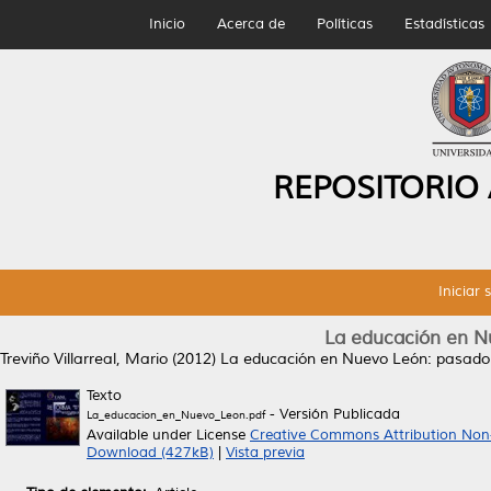
Inicio
Acerca de
Políticas
Estadísticas
REPOSITORIO
Iniciar 
La educación en N
Treviño Villarreal, Mario
(2012)
La educación en Nuevo León: pasado 
Texto
- Versión Publicada
La_educacion_en_Nuevo_Leon.pdf
Available under License
Creative Commons Attribution Non
Download (427kB)
|
Vista previa