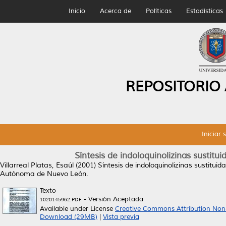
Inicio
Acerca de
Políticas
Estadísticas
REPOSITORIO
Iniciar 
Síntesis de indoloquinolizinas sustitui
Villarreal Platas, Esaúl
(2001)
Síntesis de indoloquinolizinas sustituida
Autónoma de Nuevo León.
Texto
- Versión Aceptada
1020145962.PDF
Available under License
Creative Commons Attribution Non
Download (29MB)
|
Vista previa