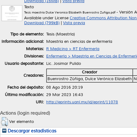
Download (16MB)
|
Vista previa
Texto
- Versión 
Tesis maestría Dulce Veronica Elizabeth Buenrostro Zuñiga.pdf
Available under License
Creative Commons Attribution Non
Download (799kB)
|
Vista previa
Tipo de elemento:
Tesis (Maestría)
Información adicional:
Maestría en ciencias de enfermería
Materias:
R Medicina > RT Enfermería
Divisiones:
Enfermería > Maestría en Ciencias de Enfermerí
Usuario depositante:
Lic. Josimar Pulido
Creador
Creadores:
Buenrostro Zúñiga, Dulce Verónica Elizabeth
N
Fecha del depósito:
08 Ago 2016 20:19
Última modificación:
29 Mar 2023 16:43
URI:
http://eprints.uanl.mx/id/eprint/11078
Actions (login required)
Ver elemento
Descargar estadísticas