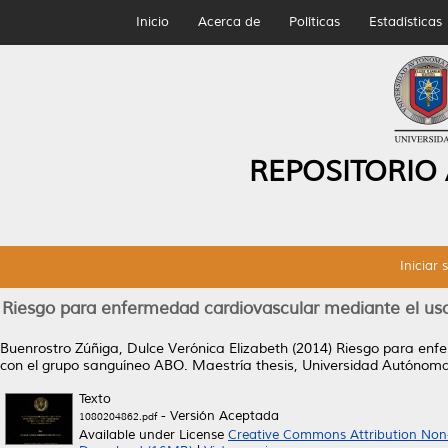
Inicio
Acerca de
Políticas
Estadísticas
REPOSITORIO
Iniciar 
Riesgo para enfermedad cardiovascular mediante el uso
Buenrostro Zúñiga, Dulce Verónica Elizabeth
(2014)
Riesgo para enfe
con el grupo sanguíneo ABO.
Maestría thesis, Universidad Autónom
Texto
- Versión Aceptada
1080204862.pdf
Available under License
Creative Commons Attribution Non