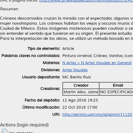
URL o página oficial:
http://www.artesvisuales.uanl.mx/imagina2015/HO
Resumen
Cráneos descarnados cruzan la mirada con el espectador, algunas v
mujer novohispana. Los cráneos habitan los viejos y oscuros muros de
Ciudad de México. Estas imágenes misteriosas pueden cautivar o ser
sin entender el sentido que tuvieron en su origen. El presente estudio
Para la interpretación de las obras, se utilizó un método basado en l
Tipo de elemento:
Article
Palabras claves no controlados:
Pintura virreinal; Cráneo; Vanitas; Ico
Materias:
N Artes > N Artes Visuales en General
Divisiones:
Artes Visuales
Usuario depositante:
MC Benito Ruiz
Creador
Email
Creadores:
Martín Albo, Jaime
NO ESPECIFICA
Fecha del depósito:
12 Ago 2016 19:23
Última modificación:
22 Oct 2018 17:00
URI:
http://eprints.uanl.mx/id/eprint/11120
Actions (login required)