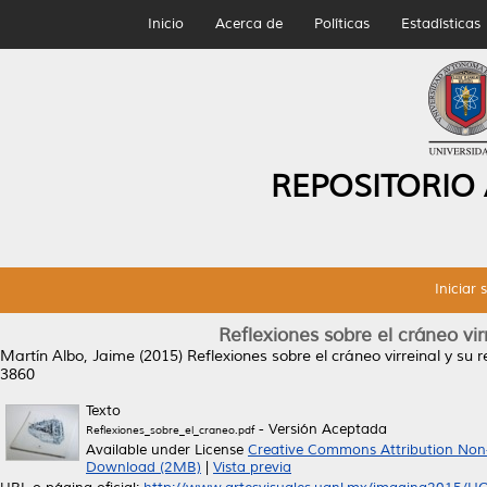
Inicio
Acerca de
Políticas
Estadísticas
REPOSITORIO
Iniciar 
Reflexiones sobre el cráneo vir
Martín Albo, Jaime
(2015)
Reflexiones sobre el cráneo virreinal y su 
3860
Texto
- Versión Aceptada
Reflexiones_sobre_el_craneo.pdf
Available under License
Creative Commons Attribution Non
Download (2MB)
|
Vista previa