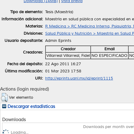
Download (14MB)
|
Vista previa
Tipo de elemento:
Tesis (Maestría)
Información adicional:
Maestría en salud pública con especialidad en 
Materias:
R Medicina > RC Medicina Interna, Psiquiatría,
Divisiones:
Salud Pública y Nutrición > Maestría en Salud 
Usuario depositante:
Admin Eprints
Creador
Email
Creadores:
Villarreal Villarreal, Fidel
NO ESPECIFICADO
NO
Fecha del depósito:
22 Ago 2011 16:27
Última modificación:
01 Mar 2023 17:58
URI:
http://eprints.uanl.mx/id/eprint/1115
Actions (login required)
Ver elemento
Descargar estadísticas
Downloads
Downloads per month over
Loading...