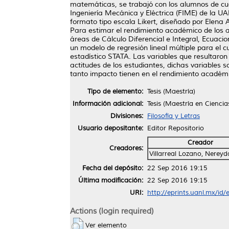
matemáticas, se trabajó con los alumnos de cua
Ingeniería Mecánica y Eléctrica (FIME) de la UA
formato tipo escala Likert, diseñado por Elena 
Para estimar el rendimiento académico de los
áreas de Cálculo Diferencial e Integral, Ecuaci
un modelo de regresión lineal múltiple para el 
estadístico STATA. Las variables que resultaron
actitudes de los estudiantes, dichas variables 
tanto impacto tienen en el rendimiento académi
Tipo de elemento:
Tesis (Maestría)
Información adicional:
Tesis (Maestría en Cienci
Divisiones:
Filosofía y Letras
Usuario depositante:
Editor Repositorio
Creador
Creadores:
Villarreal Lozano, Nerey
Fecha del depósito:
22 Sep 2016 19:15
Última modificación:
22 Sep 2016 19:15
URI:
http://eprints.uanl.mx/id
Actions (login required)
Ver elemento