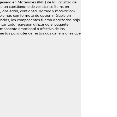
geniero en Materiales (IMT) de la Facultad de
e un cuestionario de veinticinco ítems en
d, ansiedad, confianza, agrado y motivación).
blemas con formato de opción múltiple en
uencias, los componentes fueron analizados bajo
ntar toda regresión utilizando el paquete
 componente emocional o afectivo de las
opuestas para atender estas dos dimensiones qué