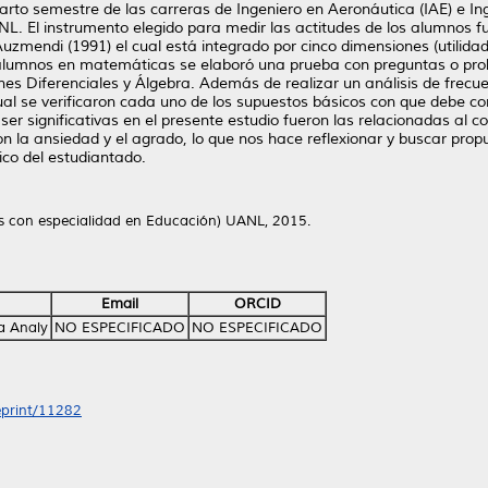
rto semestre de las carreras de Ingeniero en Aeronáutica (IAE) e In
NL. El instrumento elegido para medir las actitudes de los alumnos fu
Auzmendi (1991) el cual está integrado por cinco dimensiones (utilida
 alumnos en matemáticas se elaboró una prueba con preguntas o pro
ones Diferenciales y Álgebra. Además de realizar un análisis de frec
cual se verificaron cada uno de los supuestos básicos con que debe co
 ser significativas en el presente estudio fueron las relacionadas al
son la ansiedad y el agrado, lo que nos hace reflexionar y buscar pr
co del estudiantado.
as con especialidad en Educación) UANL, 2015.
Email
ORCID
da Analy
NO ESPECIFICADO
NO ESPECIFICADO
/eprint/11282