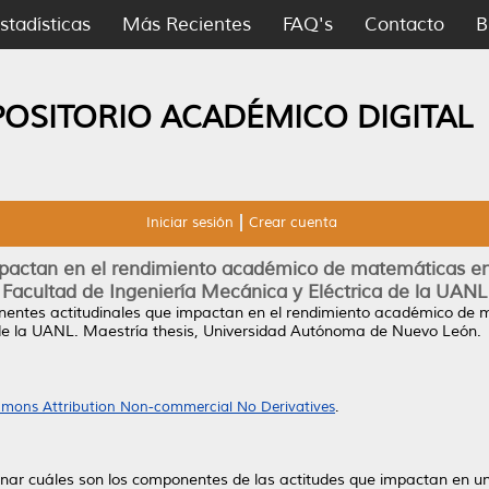
stadísticas
Más Recientes
FAQ's
Contacto
B
POSITORIO ACADÉMICO DIGITAL
Iniciar sesión
Crear cuenta
pactan en el rendimiento académico de matemáticas en
Facultad de Ingeniería Mecánica y Eléctrica de la UANL
entes actitudinales que impactan en el rendimiento académico de 
de la UANL.
Maestría thesis, Universidad Autónoma de Nuevo León.
mons Attribution Non-commercial No Derivatives
.
minar cuáles son los componentes de las actitudes que impactan en 