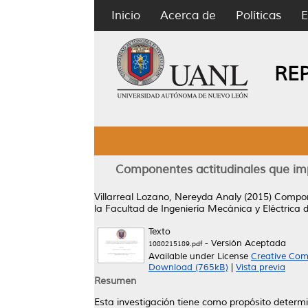
Inicio
Acerca de
Políticas
E
RE
Componentes actitudinales que im
Villarreal Lozano, Nereyda Analy
(2015)
Compon
la Facultad de Ingeniería Mecánica y Eléctrica 
Texto
- Versión Aceptada
1080215189.pdf
Available under License
Creative Com
Download (765kB)
|
Vista previa
Resumen
Esta investigación tiene como propósito deter