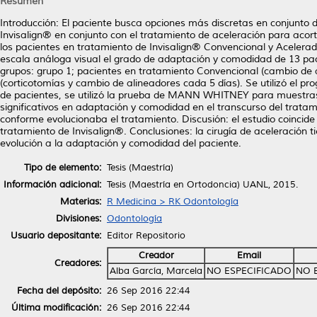
Resumen
Introducción: El paciente busca opciones más discretas en conjunto
Invisalign® en conjunto con el tratamiento de aceleración para acor
los pacientes en tratamiento de Invisalign® Convencional y Acelera
escala análoga visual el grado de adaptación y comodidad de 13 paci
grupos: grupo 1; pacientes en tratamiento Convencional (cambio de 
(corticotomías y cambio de alineadores cada 5 días). Se utilizó el
de pacientes, se utilizó la prueba de MANN WHITNEY para muestras
significativos en adaptación y comodidad en el transcurso del tratam
conforme evolucionaba el tratamiento. Discusión: el estudio coinci
tratamiento de Invisalign®. Conclusiones: la cirugía de aceleración
evolución a la adaptación y comodidad del paciente.
Tipo de elemento:
Tesis (Maestría)
Información adicional:
Tesis (Maestría en Ortodoncia) UANL, 2015.
Materias:
R Medicina > RK Odontología
Divisiones:
Odontología
Usuario depositante:
Editor Repositorio
Creador
Email
Creadores:
Alba García, Marcela
NO ESPECIFICADO
NO 
Fecha del depósito:
26 Sep 2016 22:44
Última modificación:
26 Sep 2016 22:44