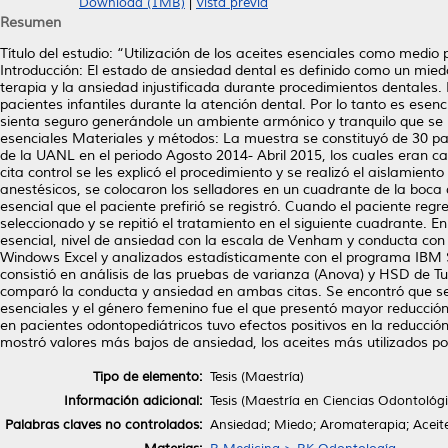
Download (1MB)
|
Vista previa
Resumen
Título del estudio: “Utilización de los aceites esenciales como medi
Introducción: El estado de ansiedad dental es definido como un miedo
terapia y la ansiedad injustificada durante procedimientos dentale
pacientes infantiles durante la atención dental. Por lo tanto es esen
sienta seguro generándole un ambiente armónico y tranquilo que se p
esenciales Materiales y métodos: La muestra se constituyó de 30 pa
de la UANL en el periodo Agosto 2014- Abril 2015, los cuales eran can
cita control se les explicó el procedimiento y se realizó el aislamien
anestésicos, se colocaron los selladores en un cuadrante de la boca d
esencial que el paciente prefirió se registró. Cuando el paciente reg
seleccionado y se repitió el tratamiento en el siguiente cuadrante. 
esencial, nivel de ansiedad con la escala de Venham y conducta con 
Windows Excel y analizados estadísticamente con el programa IBM SPS
consistió en análisis de las pruebas de varianza (Anova) y HSD de Tu
comparó la conducta y ansiedad en ambas citas. Se encontró que se 
esenciales y el género femenino fue el que presentó mayor reducción.
en pacientes odontopediátricos tuvo efectos positivos en la reducció
mostró valores más bajos de ansiedad, los aceites más utilizados por
Tipo de elemento:
Tesis (Maestría)
Información adicional:
Tesis (Maestría en Ciencias Odontológ
Palabras claves no controlados:
Ansiedad; Miedo; Aromaterapia; Aceite