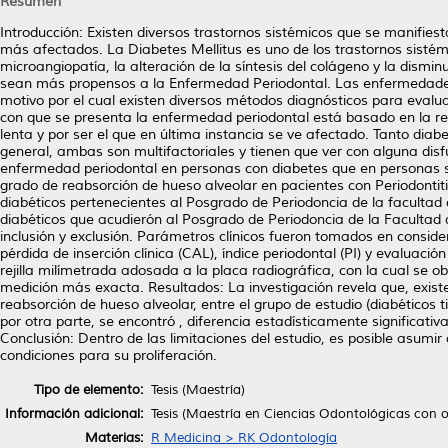
Resumen
Introducción: Existen diversos trastornos sistémicos que se manifies
más afectados. La Diabetes Mellitus es uno de los trastornos sisté
microangiopatía, la alteración de la síntesis del colágeno y la dis
sean más propensos a la Enfermedad Periodontal. Las enfermedade
motivo por el cual existen diversos métodos diagnósticos para evalu
con que se presenta la enfermedad periodontal está basado en la reab
lenta y por ser el que en última instancia se ve afectado. Tanto dia
general, ambas son multifactoriales y tienen que ver con alguna di
enfermedad periodontal en personas con diabetes que en personas san
grado de reabsorción de hueso alveolar en pacientes con Periodontit
diabéticos pertenecientes al Posgrado de Periodoncia de la faculta
diabéticos que acudierón al Posgrado de Periodoncia de la Facultad d
inclusión y exclusión. Parámetros clínicos fueron tomados en conside
pérdida de inserción clínica (CAL), índice periodontal (PI) y evaluaci
rejilla milímetrada adosada a la placa radiográfica, con la cual se o
medición más exacta. Resultados: La investigación revela que, exist
reabsorción de hueso alveolar, entre el grupo de estudio (diabéticos
por otra parte, se encontró , diferencia estadísticamente significati
Conclusión: Dentro de las limitaciones del estudio, es posible asum
condiciones para su proliferación.
Tipo de elemento:
Tesis (Maestría)
Información adicional:
Tesis (Maestría en Ciencias Odontológicas con 
Materias:
R Medicina > RK Odontología