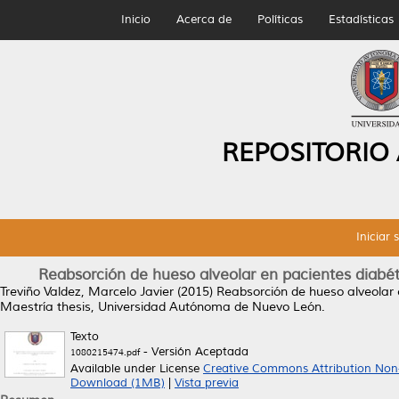
Inicio
Acerca de
Políticas
Estadísticas
REPOSITORIO
Iniciar 
Reabsorción de hueso alveolar en pacientes diabéti
Treviño Valdez, Marcelo Javier
(2015)
Reabsorción de hueso alveolar e
Maestría thesis, Universidad Autónoma de Nuevo León.
Texto
- Versión Aceptada
1080215474.pdf
Available under License
Creative Commons Attribution Non
Download (1MB)
|
Vista previa