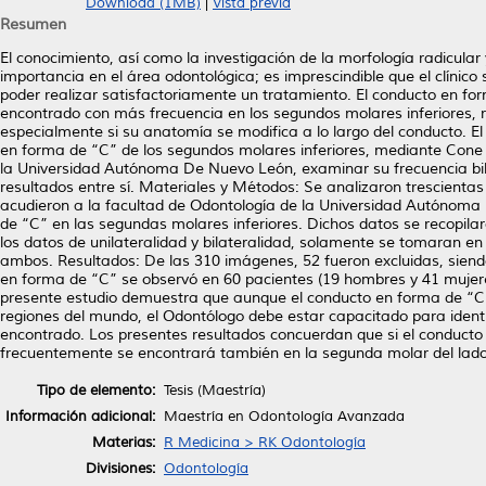
Download (1MB)
|
Vista previa
Resumen
El conocimiento, así como la investigación de la morfología radicula
importancia en el área odontológica; es imprescindible que el clínic
poder realizar satisfactoriamente un tratamiento. El conducto en f
encontrado con más frecuencia en los segundos molares inferiores, r
especialmente si su anatomía se modifica a lo largo del conducto. El 
en forma de “C” de los segundos molares inferiores, mediante Con
la Universidad Autónoma De Nuevo León, examinar su frecuencia bil
resultados entre sí. Materiales y Métodos: Se analizaron trescie
acudieron a la facultad de Odontología de la Universidad Autónoma
de “C” en las segundas molares inferiores. Dichos datos se recopila
los datos de unilateralidad y bilateralidad, solamente se tomaran en
ambos. Resultados: De las 310 imágenes, 52 fueron excluidas, siend
en forma de “C” se observó en 60 pacientes (19 hombres y 41 mujer
presente estudio demuestra que aunque el conducto en forma de “C
regiones del mundo, el Odontólogo debe estar capacitado para ident
encontrado. Los presentes resultados concuerdan que si el conducto
frecuentemente se encontrará también en la segunda molar del lado
Tipo de elemento:
Tesis (Maestría)
Información adicional:
Maestría en Odontología Avanzada
Materias:
R Medicina > RK Odontología
Divisiones:
Odontología