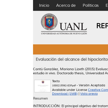
Inicio
Acerca de
Políticas
E
RE
Evaluación del alcance del hipoclorito
Cantú González, Mariana Lizeth
(2015)
Evaluaci
estudio in vivo.
Doctorado thesis, Universidad 
Texto
- Versión Aceptada
1080215592-ESP.pdf
Available under License
Creative Com
Download (1MB)
|
Vista previa
Resumen
INTRODUCCIÓN: El principal objetivo del tratami