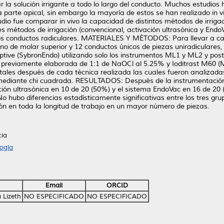
ar la solución irrigante a todo lo largo del conducto. Muchos estudios 
 la parte apical, sin embargo la mayoría de estos se han realizado i
dio fue comparar in vivo la capacidad de distintos métodos de irrigació
es métodos de irrigación (convencional, activación ultrasónica y Endo
e los conductos radiculares. MATERIALES Y MÉTODOS: Para llevar a cab
tino de molar superior y 12 conductos únicos de piezas uniradiculare
ptive (SybronEndo) utilizando solo los instrumentos ML1 y ML2 y pos
ón previamente elaborada de 1:1 de NaOCl al 5.25% y Ioditrast M60 (Me
tales después de cada técnica realizada las cuales fueron analizadas
ediante chi cuadrada. RESULTADOS: Después de la instrumentación con
ación ultrasónica en 10 de 20 (50%) y el sistema EndoVac en 16 de 20
 hubo diferencias estadísticamente significativas entre los tres gru
ión en toda la longitud de trabajo en un mayor número de piezas.
cia
ogía
Email
ORCID
 Lizeth
NO ESPECIFICADO
NO ESPECIFICADO