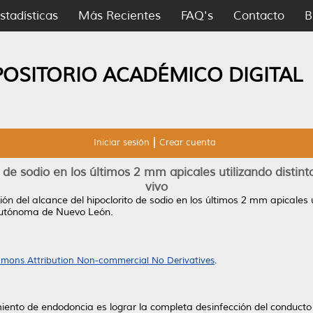
stadísticas
Más Recientes
FAQ's
Contacto
B
POSITORIO ACADÉMICO DIGITAL
Iniciar sesión
Crear cuenta
 de sodio en los últimos 2 mm apicales utilizando distint
vivo
ón del alcance del hipoclorito de sodio en los últimos 2 mm apicales u
Autónoma de Nuevo León.
mons Attribution Non-commercial No Derivatives
.
ento de endodoncia es lograr la completa desinfección del conducto p