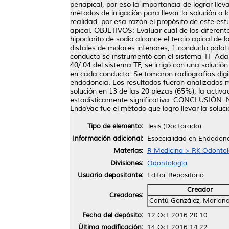
periapical, por eso la importancia de lograr llev
métodos de irrigación para llevar la solución a
realidad, por esa razón el propósito de este estu
apical. OBJETIVOS: Evaluar cuál de los diferent
hipoclorito de sodio alcance el tercio apical d
distales de molares inferiores, 1 conducto pala
conducto se instrumentó con el sistema TF-Ada
40/.04 del sistema TF, se irrigó con una soluci
en cada conducto. Se tomaron radiografías digi
endodoncia. Los resultados fueron analizados m
solución en 13 de las 20 piezas (65%), la activ
estadísticamente significativa. CONCLUSIÓN: No
EndoVac fue el método que logro llevar la soluc
Tipo de elemento:
Tesis (Doctorado)
Información adicional:
Especialidad en Endodon
Materias:
R Medicina > RK Odontol
Divisiones:
Odontología
Usuario depositante:
Editor Repositorio
Creador
Creadores:
Cantú González, Mariana
Fecha del depósito:
12 Oct 2016 20:10
Última modificación:
14 Oct 2016 14:22