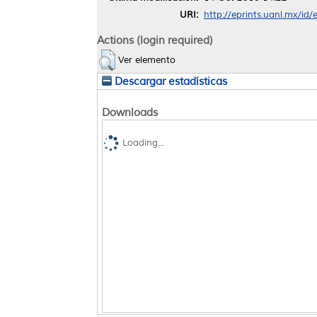
URI:
http://eprints.uanl.mx/id
Actions (login required)
Ver elemento
Descargar estadísticas
Downloads
Loading...