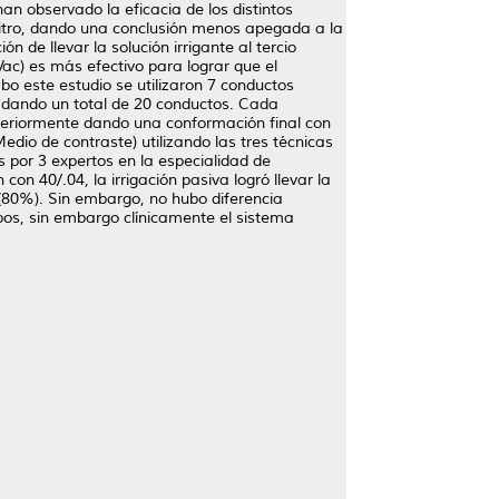
han observado la eficacia de los distintos
n vitro, dando una conclusión menos apegada a la
n de llevar la solución irrigante al tercio
Vac) es más efectivo para lograr que el
o este estudio se utilizaron 7 conductos
s, dando un total de 20 conductos. Cada
teriormente dando una conformación final con
dio de contraste) utilizando las tres técnicas
 por 3 expertos en la especialidad de
 40/.04, la irrigación pasiva logró llevar la
 (80%). Sin embargo, no hubo diferencia
pos, sin embargo clínicamente el sistema