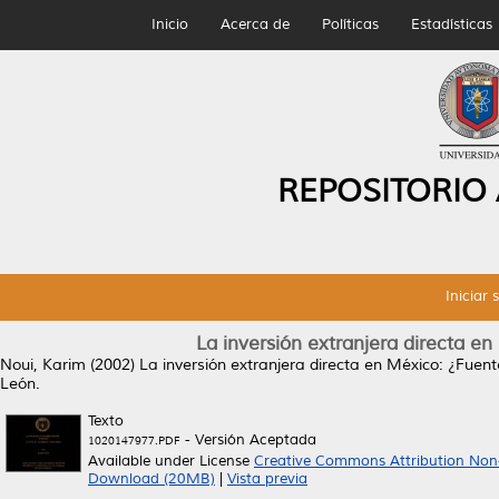
Inicio
Acerca de
Políticas
Estadísticas
REPOSITORIO
Iniciar 
La inversión extranjera directa 
Noui, Karim
(2002)
La inversión extranjera directa en México: ¿Fuen
León.
Texto
- Versión Aceptada
1020147977.PDF
Available under License
Creative Commons Attribution Non
Download (20MB)
|
Vista previa