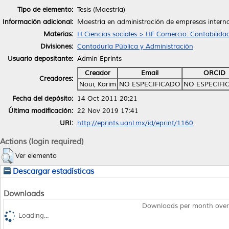
Tipo de elemento:
Tesis (Maestría)
Información adicional:
Maestría en administración de empresas intern
Materias:
H Ciencias sociales > HF Comercio: Contabilid
Divisiones:
Contaduría Pública y Administración
Usuario depositante:
Admin Eprints
Creador
Email
ORCID
Creadores:
Noui, Karim
NO ESPECIFICADO
NO ESPECIFI
Fecha del depósito:
14 Oct 2011 20:21
Última modificación:
22 Nov 2019 17:41
URI:
http://eprints.uanl.mx/id/eprint/1160
Actions (login required)
Ver elemento
Descargar estadísticas
Downloads
Downloads per month over
Loading...