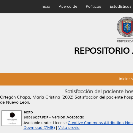
Inicio
Acerca de
Políticas
Estadísticas
REPOSITORIO
Iniciar 
Satisfacción del paciente ho
Ortegón Chapa, María Cristina
(2002)
Satisfacción del paciente hosp
de Nuevo León.
Texto
- Versión Aceptada
1080116257.PDF
Available under License
Creative Commons Attribution Non
Download (7MB)
|
Vista previa