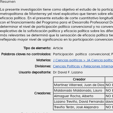
Resumen
La presente investigación tiene como objetivo el estudio de la partici
metropolitana de Monterrey yel nivel explicativo que tienen sobre ella
eficacia política. En el presente estudio de corte cuantitativo longit
con el financiamiento del Programa para el Desarrollo Profesional Do
determinar el nivel de participación política convencional y no convenci
explicativo de la sofisticación política y eficacia política sobre los di
más relevantes se determinó que la sensación de eficacia política tien
reflejando mayor nivel de significancia en la participación convencion
Tipo de elemento:
Article
Palabras claves no controlados:
Participación política convencional; Pa
Materias:
J Ciencias políticas > JA Ciencia políti
Divisiones:
Ciencias Políticas y Relaciones Interna
Usuario depositante:
Dr David F. Lozano
Creador
Martínez Villarreal, Juan de Dios
NO 
Maldonado Maldonado, Lauro
NO 
Creadores:
Almaguer Rocha, Alberto
NO 
Lozano Treviño, David Fernando
davi
Treviño Terán, José Alejandro
NO 