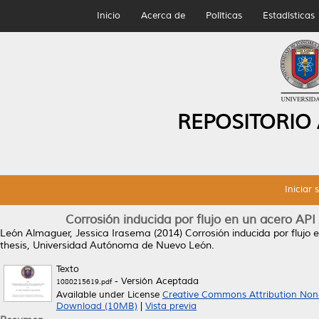
Inicio
Acerca de
Políticas
Estadísticas
REPOSITORIO
Iniciar 
Corrosión inducida por flujo en un acero A
León Almaguer, Jessica Irasema
(2014)
Corrosión inducida por fluj
thesis, Universidad Autónoma de Nuevo León.
Texto
- Versión Aceptada
1080215619.pdf
Available under License
Creative Commons Attribution Non
Download (10MB)
|
Vista previa