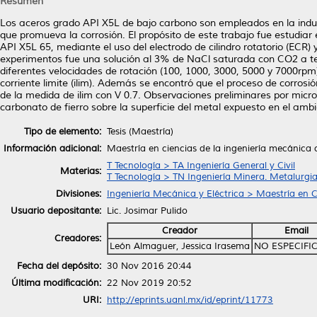
Resumen
Los aceros grado API X5L de bajo carbono son empleados en la indu
que promueva la corrosión. El propósito de este trabajo fue estudiar e
API X5L 65, mediante el uso del electrodo de cilindro rotatorio (ECR)
experimentos fue una solución al 3% de NaCl saturada con CO2 a t
diferentes velocidades de rotación (100, 1000, 3000, 5000 y 7000rpm
corriente limite (ilim). Además se encontró que el proceso de corrosi
de la medida de ilim con V 0.7. Observaciones preliminares por micr
carbonato de fierro sobre la superficie del metal expuesto en el amb
Tipo de elemento:
Tesis (Maestría)
Información adicional:
Maestría en ciencias de la ingeniería mecánica 
T Tecnología > TA Ingeniería General y Civil
Materias:
T Tecnología > TN Ingeniería Minera. Metalurgi
Divisiones:
Ingeniería Mecánica y Eléctrica > Maestría en C
Usuario depositante:
Lic. Josimar Pulido
Creador
Email
Creadores:
León Almaguer, Jessica Irasema
NO ESPECIFI
Fecha del depósito:
30 Nov 2016 20:44
Última modificación:
22 Nov 2019 20:52
URI:
http://eprints.uanl.mx/id/eprint/11773