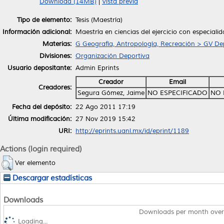
Download (14MB)
|
Vista previa
Tipo de elemento:
Tesis (Maestría)
Información adicional:
Maestría en ciencias del ejercicio con especiali
Materias:
G Geografía, Antropología, Recreación > GV De
Divisiones:
Organización Deportiva
Usuario depositante:
Admin Eprints
Creador
Email
Creadores:
Segura Gómez, Jaime
NO ESPECIFICADO
NO 
Fecha del depósito:
22 Ago 2011 17:19
Última modificación:
27 Nov 2019 15:42
URI:
http://eprints.uanl.mx/id/eprint/1189
Actions (login required)
Ver elemento
Descargar estadísticas
Downloads
Downloads per month over
Loading...