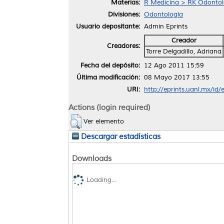
Materias:
R Medicina > RK Odontol
Divisiones:
Odontología
Usuario depositante:
Admin Eprints
Creador
Creadores:
Torre Delgadillo, Adriana
Fecha del depósito:
12 Ago 2011 15:59
Última modificación:
08 Mayo 2017 13:55
URI:
http://eprints.uanl.mx/id/
Actions (login required)
Ver elemento
Descargar estadísticas
Downloads
Loading...