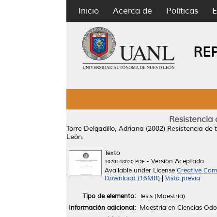
Inicio
Acerca de
Políticas
E
RE
Resistencia 
Torre Delgadillo, Adriana
(2002)
Resistencia de t
León.
Texto
- Versión Aceptada
1020148020.PDF
Available under License
Creative Com
Download (16MB)
|
Vista previa
Tipo de elemento:
Tesis (Maestría)
Información adicional:
Maestría en Ciencias Odo