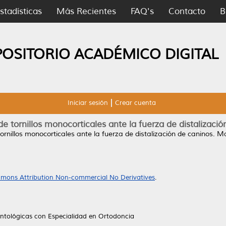
stadísticas
Más Recientes
FAQ's
Contacto
B
POSITORIO ACADÉMICO DIGITAL
Iniciar sesión
Crear cuenta
de tornillos monocorticales ante la fuerza de distalizació
ornillos monocorticales ante la fuerza de distalización de caninos.
Mae
mons Attribution Non-commercial No Derivatives
.
ntológicas con Especialidad en Ortodoncia