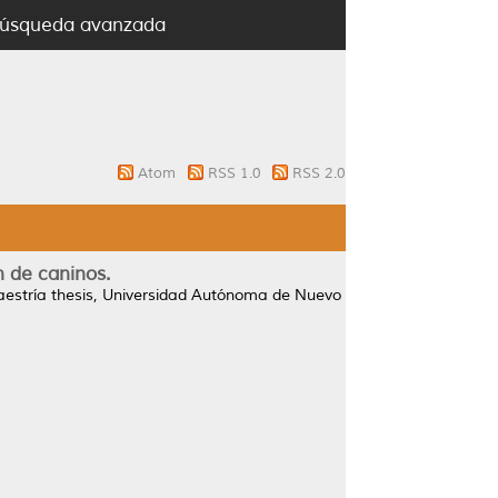
úsqueda avanzada
Atom
RSS 1.0
RSS 2.0
n de caninos.
stría thesis, Universidad Autónoma de Nuevo