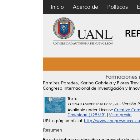
Inicio
Acerca de
Políticas
E
RE
Formaciones i
Ramírez Paredes, Karina Gabriela
y
Flores Trev
Congreso Internacional de Investigación y Innov
Texto
- Versión 
KARINA RAMIREZ 2016 UCEC.pdf
Available under License
Creative Com
Download (125MB)
|
Vista previa
URL o página oficial:
http://www.congresoucec.c
Resumen
En este trabajo se describe un proyecto de tesis