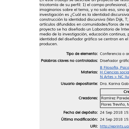
tricotomía de su perfil: 1) el campo profesiona
imaginarios sobre el tema, y no solo eso, sino
investigación es ¿Cuál es la identidad discursiv
construcción la identidad discursiva (Van Dijk, 
artículos difundidos en comunidades/foros de re
proyecto se ha diseñado un Laboratorio de Interv
medio de la investigación, educación continua, 
identidad del diseñador gráfico se centran en e
producen.
Tipo de elemento:
Conferencia o ar
Palabras claves no controlados:
Diseñador gráfi
B Filosofía, Psic
Materias:
H Ciencias socia
N Artes > NC Ilu
Usuario depositante:
Dra. Karina Gab
Cr
Creadores:
Ramírez Paredes
Flores Treviño,
Fecha del depósito:
24 Sep 2018 15
Última modificación:
24 Sep 2018 15
URI:
http://eprints.u