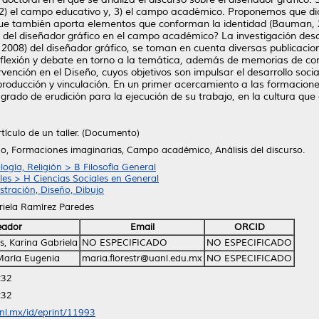
l, 2) el campo educativo y, 3) el campo académico. Proponemos que dic
 que también aporta elementos que conforman la identidad (Bauman, 
a del diseñador gráfico en el campo académico? La investigación descri
T; 2008) del diseñador gráfico, se toman en cuenta diversas publicacio
flexión y debate en torno a la temática, además de memorias de cong
ención en el Diseño, cuyos objetivos son impulsar el desarrollo social
producción y vinculación. En un primer acercamiento a las formacion
l grado de erudición para la ejecución de su trabajo, en la cultura q
tículo de un taller. (Documento)
co, Formaciones imaginarias, Campo académico, Análisis del discurso.
ología, Religión > B Filosofía General
les > H Ciencias Sociales en General
stración, Diseño, Dibujo
riela Ramírez Paredes
eador
Email
ORCID
, Karina Gabriela
NO ESPECIFICADO
NO ESPECIFICADO
 María Eugenia
maria.florestr@uanl.edu.mx
NO ESPECIFICADO
:32
:32
anl.mx/id/eprint/11993