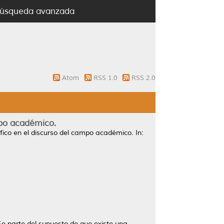
úsqueda avanzada
Atom
RSS 1.0
RSS 2.0
mpo académico.
fico en el discurso del campo académico.
In:
 Se parte del supuesto de que existe una