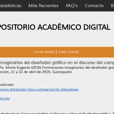
stadísticas
Más Recientes
FAQ's
Contacto
B
POSITORIO ACADÉMICO DIGITAL
Iniciar sesión
Crear cuenta
maginarias del diseñador gráfico en el discurso del ca
iño, María Eugenia
(2016)
Formaciones imaginarias del diseñador grá
ación, 21 y 22 de abril de 2016, Guanajuato.
Publicada
mons Attribution Non-commercial No Derivatives
.
om.mx/
 doctoral en el que se analiza el discurso sobre el diseñador gráfico.