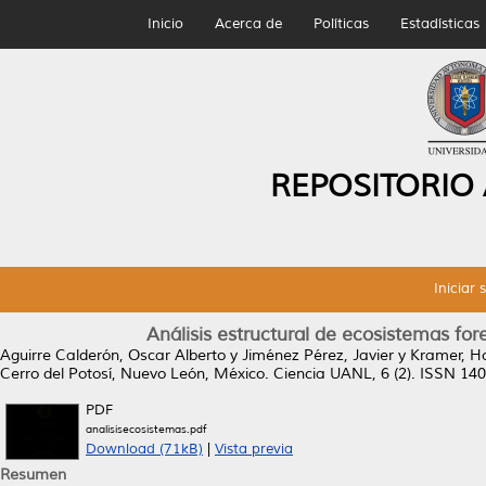
Inicio
Acerca de
Políticas
Estadísticas
REPOSITORIO
Iniciar 
Análisis estructural de ecosistemas for
Aguirre Calderón, Oscar Alberto
y
Jiménez Pérez, Javier
y
Kramer, Ho
Cerro del Potosí, Nuevo León, México.
Ciencia UANL, 6 (2). ISSN 14
PDF
analisisecosistemas.pdf
Download (71kB)
|
Vista previa
Resumen