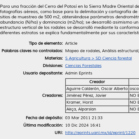
Para una fracción del Cerro del Potosí en la Sierra Madre Oriental d
fotografías aéreas, como base para la delimitación y cartografía de o
sitios de muestreo de 500 m2, obteniéndose parámetros dendrométrico
abundancia (N/ha) y dominancia (m2/ha); se desarrolló asimismo un an
estructura vertical de los rodales se desarrolló mediante la conformac
diferentes estratos se explica fundamentalmente por sus característi
Tipo de elemento:
Article
Palabras claves no controlados:
Mapeo de rodales, Análisis estructural
Materias:
S Agricultura > SD Ciencia forestal
Divisiones:
Ciencias Forestales
Usuario depositante:
Admin Eprints
Creador
Aguirre Calderón, Oscar Alberto
osca
Creadores:
Jiménez Pérez, Javier
NO 
Kramer, Horst
NO 
Akça, Alparslan
NO 
Fecha del depósito:
03 Mar 2011 21:33
Última modificación:
10 Dic 2024 16:41
URI:
http://eprints.uanl.mx/id/eprint/1220