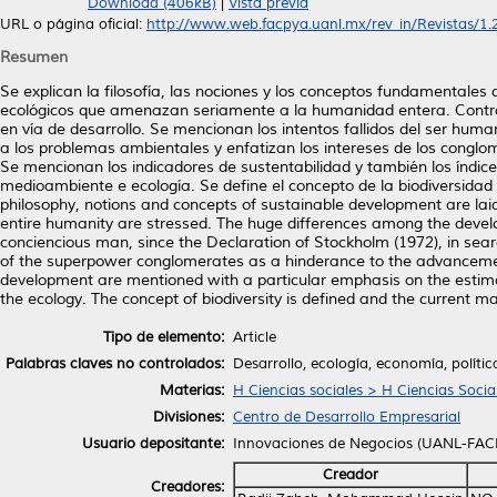
Download (406kB)
|
Vista previa
URL o página oficial:
http://www.web.facpya.uanl.mx/rev_in/Revistas/1.2/
Resumen
Se explican la filosofía, las nociones y los conceptos fundamentales 
ecológicos que amenazan seriamente a la humanidad entera. Contrast
en vía de desarrollo. Se mencionan los intentos fallidos del ser hum
a los problemas ambientales y enfatizan los intereses de los congl
Se mencionan los indicadores de sustentabilidad y también los índice
medioambiente e ecología. Se define el concepto de la biodiversida
philosophy, notions and concepts of sustainable development are laid
entire humanity are stressed. The huge differences among the develop
conciencious man, since the Declaration of Stockholm (1972), in sear
of the superpower conglomerates as a hinderance to the advancemen
development are mentioned with a particular emphasis on the estima
the ecology. The concept of biodiversity is defined and the current m
Tipo de elemento:
Article
Palabras claves no controlados:
Desarrollo, ecología, economía, polític
Materias:
H Ciencias sociales > H Ciencias Socia
Divisiones:
Centro de Desarrollo Empresarial
Usuario depositante:
Innovaciones de Negocios (UANL-FAC
Creador
Creadores: