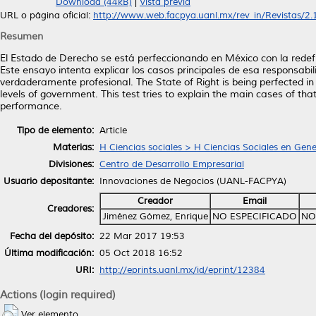
Download (44kB)
|
Vista previa
URL o página oficial:
http://www.web.facpya.uanl.mx/rev_in/Revistas/2.1/
Resumen
El Estado de Derecho se está perfeccionando en México con la redefini
Este ensayo intenta explicar los casos principales de esa responsa
verdaderamente profesional. The State of Right is being perfected in M
levels of government. This test tries to explain the main cases of that
performance.
Tipo de elemento:
Article
Materias:
H Ciencias sociales > H Ciencias Sociales en Gene
Divisiones:
Centro de Desarrollo Empresarial
Usuario depositante:
Innovaciones de Negocios (UANL-FACPYA)
Creador
Email
Creadores:
Jiménez Gómez, Enrique
NO ESPECIFICADO
NO
Fecha del depósito:
22 Mar 2017 19:53
Última modificación:
05 Oct 2018 16:52
URI:
http://eprints.uanl.mx/id/eprint/12384
Actions (login required)
Ver elemento