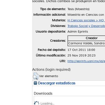
sociales. Dichos cambios se produjeron en todos l
Tipo de elemento:
Tesis (Maestría)
Información adicional:
Maestría en Ciencias con 
Materias:
H Ciencias sociales > HQ
Divisiones:
Trabajo Social y Desarrol
Usuario depositante:
Admin Eprints
Creador
Creadores:
Carmona Valdés, Sandr
Fecha del depósito:
17 Oct 2011 18:00
Última modificación:
25 Nov 2019 20:23
URI:
http://eprints.uanl.mx/id/
Actions (login required)
Ver elemento
Descargar estadísticas
Downloads
Loading...