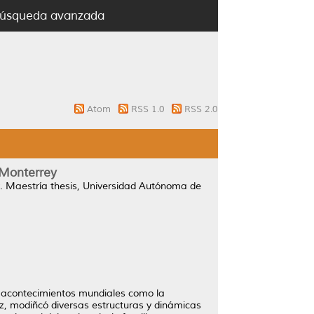
úsqueda avanzada
Atom
RSS 1.0
RSS 2.0
 Monterrey
.
Maestría thesis, Universidad Autónoma de
r acontecimientos mundiales como la
ez, modiñcó diversas estructuras y dinámicas