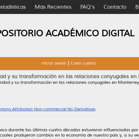
stadísticas
Más Recientes
FAQ's
Contacto
B
POSITORIO ACADÉMICO DIGITAL
Iniciar sesión
Crear cuenta
dad y su transformación en las relaciones conyugales en
ridad y su transformación en las relaciones conyugales en Monterrey
mons Attribution Non-commercial No Derivatives
.
xico durante las últimas cuatro décadas estuvieron influenciadas po
s cuales produjeron cambios en la economía de nuestro país y, a su v