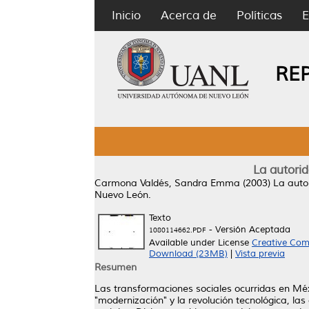
Inicio
Acerca de
Políticas
E
RE
La autori
Carmona Valdés, Sandra Emma
(2003)
La auto
Nuevo León.
Texto
- Versión Aceptada
1080114662.PDF
Available under License
Creative Com
Download (23MB)
|
Vista previa
Resumen
Las transformaciones sociales ocurridas en Mé
"modernización" y la revolución tecnológica, la