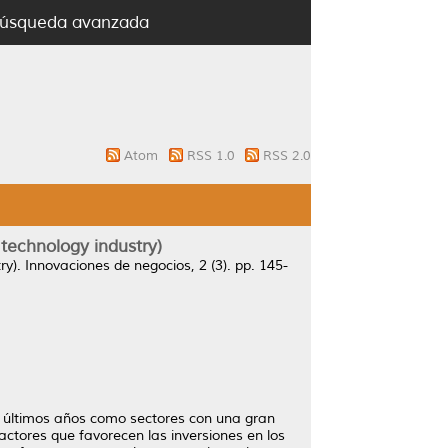
úsqueda avanzada
Atom
RSS 1.0
RSS 2.0
 technology industry)
ry).
Innovaciones de negocios, 2 (3). pp. 145-
os últimos años como sectores con una gran
factores que favorecen las inversiones en los