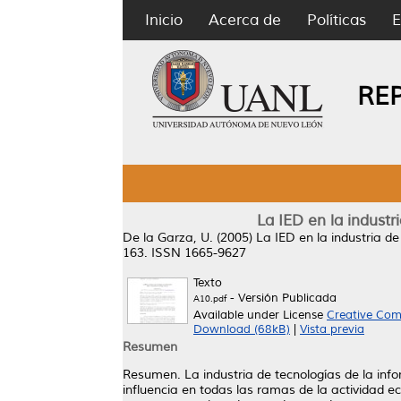
Inicio
Acerca de
Políticas
E
RE
La IED en la industr
De la Garza, U.
(2005)
La IED en la industria de
163. ISSN 1665-9627
Texto
- Versión Publicada
A10.pdf
Available under License
Creative Com
Download (68kB)
|
Vista previa
Resumen
Resumen. La industria de tecnologías de la info
influencia en todas las ramas de la actividad ec