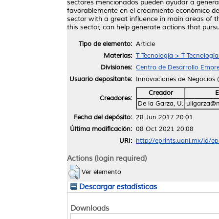
sectores mencionados pueden ayudar a generar a
favorablemente en el crecimiento económico del 
sector with a great influence in main areas of 
this sector, can help generate actions that pur
Tipo de elemento:
Article
Materias:
T Tecnología > T Tecnologí
Divisiones:
Centro de Desarrollo Empre
Usuario depositante:
Innovaciones de Negocios
Creador
E
Creadores:
De la Garza, U.
uligarza@m
Fecha del depósito:
28 Jun 2017 20:01
Última modificación:
08 Oct 2021 20:08
URI:
http://eprints.uanl.mx/id/e
Actions (login required)
Ver elemento
Descargar estadísticas
Downloads