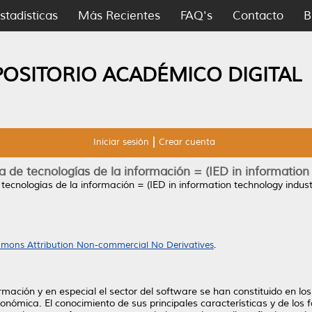
stadísticas
Más Recientes
FAQ's
Contacto
B
POSITORIO ACADÉMICO DIGITAL
Iniciar sesión
Crear cuenta
ia de tecnologías de la información = (IED in information
 tecnologías de la información = (IED in information technology indust
mons Attribution Non-commercial No Derivatives
.
rmación y en especial el sector del software se han constituido en l
onómica. El conocimiento de sus principales características y de los 